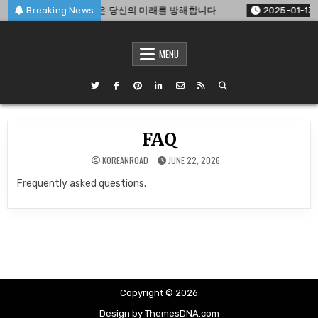
Skip
과도한 소셜 미디어 사용은 당신의 미래를 방해합니다
Breaking News
2025-01-13
to
content
MENU
FAQ
KOREANROAD
JUNE 22, 2026
Frequently asked questions.
Copyright © 2026
Design by ThemesDNA.com