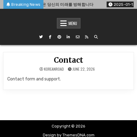
Skip
과도한 소셜 미디어 사용은 당신의 미래를 방해합니다
Breaking News
2025-01-13
to
content
MENU
Contact
KOREANROAD
JUNE 22, 2026
Contact form and support.
Copyright © 2026
Design by ThemesDNA.com